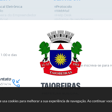
scal Eletrônica
Protocolo
lo
WebMail
neira do Empreendedor
Help Desk
ficial
Informe de rendimento
es
Contracheque
Formulários
 de Localização
GPI
ões
Diário Oficial
s Online
Fale com RH
ia Sanitária
SGDI - Sistema de Gerência de De
Concurso Público e Processo Seleti
Portal da Atenção Primaria
11:00 e das
Clique aqui
e inscreva-se para 
ntato
451414
.gov.br
ite usa cookies para melhorar a sua experiência de navegação. Ao continuar v