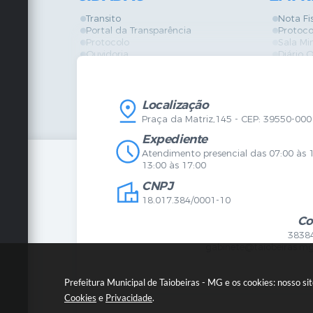
Transito
Nota Fi
Portal da Transparência
Protoco
Protocolo
Sala Mi
Ouvidoria
Diário O
Vigilância Sanitária
Certidõ
SIC
IPTU
IPTU
Licença
Legislação
Licitaç
Localização
Diário Oficial
Serviço
Praça da Matriz,145 - CEP: 39550-000
Mapa do Site
Vigilânc
Certidões
SIC
Expediente
Agenda de Eventos
Atendimento presencial das 07:00 às 
Concursos
13:00 às 17:00
Carta de Serviços
CNPJ
Telefones Úteis
Contato
18.017.384/0001-10
Newsletter
Co
3838
gabinete@taiobeiras.mg
Prefeitura Municipal de Taiobeiras - MG e os cookies: nosso s
Cookies
e
Privacidade
.