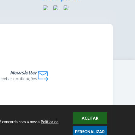
mandas Internas
vo
Newsletter
receber notificações
ACEITAR
ocê concorda com a nossa
Política de
PERSONALIZAR