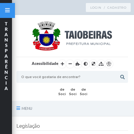
LOGIN / CADASTRO
T
R
A
N
S
P
A
R
Acessibilidade
Ê
N
C
I
A
MENU
Principal
Legislação
TRANSPARÊNCIA