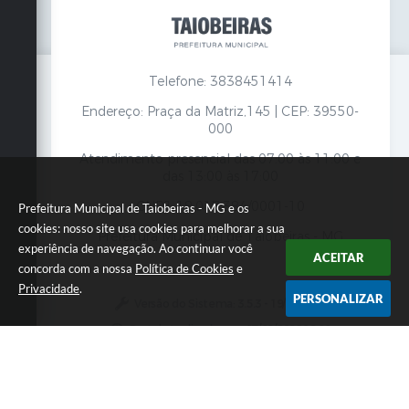
Telefone: 3838451414
Endereço: Praça da Matriz,145 | CEP: 39550-
000
Atendimento presencial das 07:00 às 11:00 e
das 13:00 às 17:00
CNPJ: 18.017.384/0001-10
Prefeitura Municipal de Taiobeiras - MG e os
cookies: nosso site usa cookies para melhorar a sua
Prefeitura Municipal de Taiobeiras - MG
experiência de navegação. Ao continuar você
ACEITAR
concorda com a nossa
Política de Cookies
e
Privacidade
.
PERSONALIZAR
Versão do Sistema:
3.5.3 - 19/06/2026
Portal atualizado em:
07/08/2026 12:00
Dados Abertos