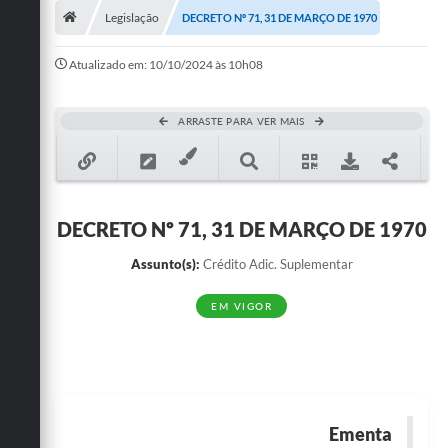
Legislação
DECRETO Nº 71, 31 DE MARÇO DE 1970
Publicações
Atualizado em: 10/10/2024 às 10h08
A Prefeitura
A Nossa Cidade
ARRASTE PARA VER MAIS
Mapa do Site
Ouvidoria
DECRETO Nº 71, 31 DE MARÇO DE 1970
SIC
Assunto(s):
Crédito Adic. Suplementar
Legislação
EM VIGOR
Notícias
Formulários
Conselho Tutelar.
Ementa
Carta de Serviços