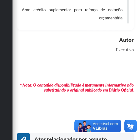
Obras
Abre crédito suplementar para reforço de dotação
orçamentária
Emprega
Agenda
Autor
Galeria de Fotos
Executivo
Galeria de Vídeos
Serviços Online
Enquete
* Nota: O conteúdo disponibilizado é meramente informativo não
substituindo o original publicado em Diário Oficial.
Links
Telefones Úteis
Contato
Sala M. do Empreendedor
Atos relacionados por assunto