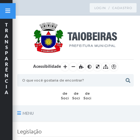
LOGIN / CADASTRO
T
R
A
N
S
P
A
R
Acessibilidade
Ê
N
C
I
A
MENU
Principal
Legislação
TRANSPARÊNCIA