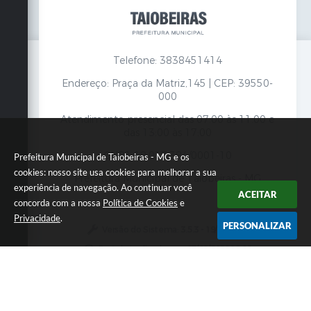
Telefone: 3838451414
Endereço: Praça da Matriz,145 | CEP: 39550-
000
Atendimento presencial das 07:00 às 11:00 e
das 13:00 às 17:00
CNPJ: 18.017.384/0001-10
Prefeitura Municipal de Taiobeiras - MG e os
cookies: nosso site usa cookies para melhorar a sua
Prefeitura Municipal de Taiobeiras - MG
experiência de navegação. Ao continuar você
ACEITAR
concorda com a nossa
Política de Cookies
e
Privacidade
.
PERSONALIZAR
Versão do Sistema:
3.5.3 - 19/06/2026
Portal atualizado em:
07/08/2026 12:00
Dados Abertos