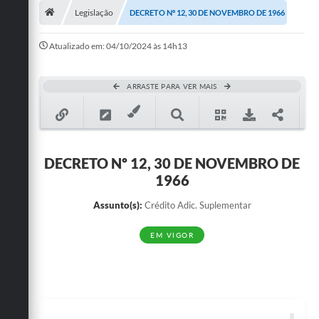
Legislação
DECRETO Nº 12, 30 DE NOVEMBRO DE 1966
Publicações
Atualizado em: 04/10/2024 às 14h13
A Prefeitura
A Nossa Cidade
ARRASTE PARA VER MAIS
Mapa do Site
Ouvidoria
DECRETO Nº 12, 30 DE NOVEMBRO DE
SIC
1966
Legislação
Assunto(s):
Crédito Adic. Suplementar
Notícias
EM VIGOR
Formulários
Conselho Tutelar.
Carta de Serviços