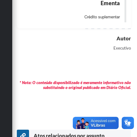
Ementa
Obras
Crédito suplementar
Emprega
Agenda
Autor
Galeria de Fotos
Executivo
Galeria de Vídeos
Serviços Online
Enquete
* Nota: O conteúdo disponibilizado é meramente informativo não
substituindo o original publicado em Diário Oficial.
Links
Telefones Úteis
Contato
Sala M. do Empreendedor
Atos relacionados por assunto