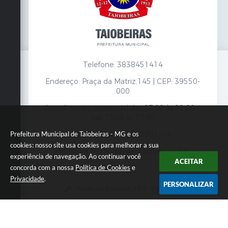
Telefone: 3838451414
Endereço: Praça da Matriz,145 | CEP: 39550-
000
Atendimento presencial das 07:00 às 11:00 e
das 13:00 às 17:00
Prefeitura Municipal de Taiobeiras - MG e os
CNPJ: 18.017.384/0001-10
cookies: nosso site usa cookies para melhorar a sua
Prefeitura Municipal de Taiobeiras - MG
experiência de navegação. Ao continuar você
ACEITAR
concorda com a nossa
Política de Cookies
e
Privacidade
.
PERSONALIZAR
Versão do Sistema:
3.5.3 - 19/06/2026
Portal atualizado em:
06/08/2026 12:52
Dados Abertos