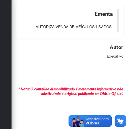
Obras
Ementa
Emprega
AUTORIZA VENDA DE VEÍCULOS USADOS.
Agenda
Galeria de Fotos
Autor
Galeria de Vídeos
Executivo
Serviços Online
Enquete
Links
* Nota: O conteúdo disponibilizado é meramente informativo não
substituindo o original publicado em Diário Oficial.
Telefones Úteis
Contato
Sala M. do Empreendedor