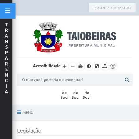
LOGIN / CADASTRO
T
R
A
N
S
P
A
R
Acessibilidade
Ê
N
C
I
A
MENU
Principal
Legislação
TRANSPARÊNCIA