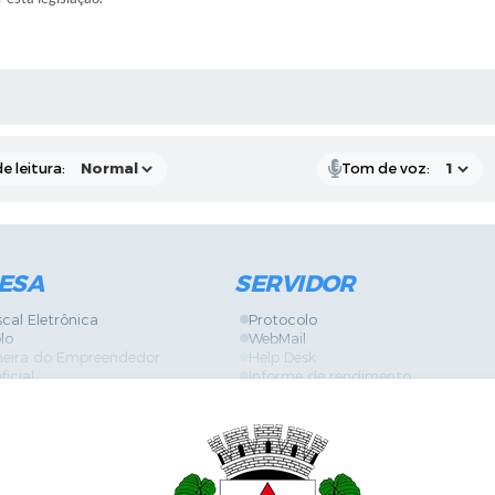
RAS MÍDIAS
e leitura:
Tom de voz:
ESA
SERVIDOR
scal Eletrônica
Protocolo
lo
WebMail
neira do Empreendedor
Help Desk
ficial
Informe de rendimento
es
Contracheque
Formulários
 de Localização
GPI
ões
Diário Oficial
s Online
Fale com RH
ia Sanitária
SGDI - Sistema de Gerência de De