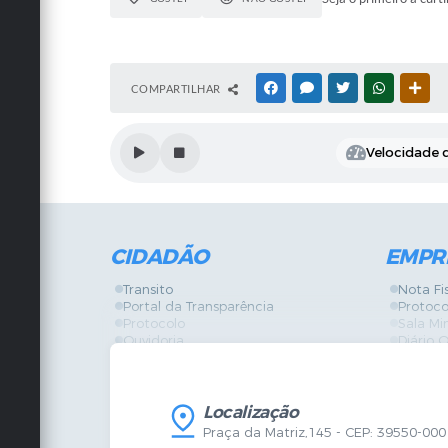
COMPARTILHAR
FACEBOOK
MESSENGER
TWITTER
WHATSAPP
OUT
Velocidade d
CIDADÃO
EMPR
Transito
Nota Fi
Portal da Transparência
Protoco
Protocolo
Sala Mi
Ouvidoria
Diário O
Vigilância Sanitária
Certidõ
SIC
IPTU
IPTU
Licença
Legislação
Licitaç
Localização
Diário Oficial
Serviço
Praça da Matriz,145 - CEP: 39550-000
Mapa do Site
Vigilânc