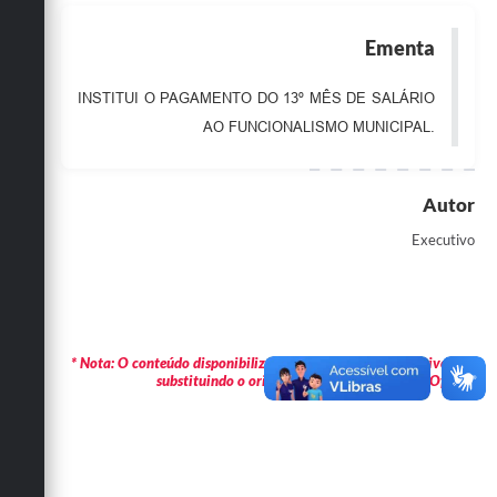
Obras
Ementa
Emprega
INSTITUI O PAGAMENTO DO 13º MÊS DE SALÁRIO
Agenda
AO FUNCIONALISMO MUNICIPAL.
Galeria de Fotos
Galeria de Vídeos
Autor
Executivo
Serviços Online
Enquete
Links
* Nota: O conteúdo disponibilizado é meramente informativo não
Telefones Úteis
substituindo o original publicado em Diário Oficial.
Contato
Sala M. do Empreendedor