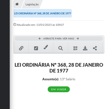
Legislação
Publicações
LEI ORDINÁRIA Nº 368, 28 DE JANEIRO DE 1977
A Prefeitura
Atualizado em: 13/01/2025 às 10h07
A Nossa Cidade
Mapa do Site
ARRASTE PARA VER MAIS
Ouvidoria
SIC
LEI ORDINÁRIA Nº 368, 28 DE JANEIRO
Legislação
DE 1977
Notícias
Assunto(s):
13º Salário
Formulários
EM VIGOR
Conselho Tutelar.
Carta de Serviços