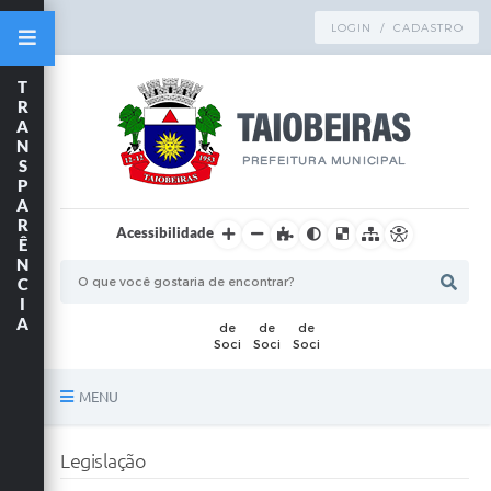
LOGIN / CADASTRO
T
R
A
N
S
P
A
R
Acessibilidade
Ê
N
C
I
A
MENU
Principal
Legislação
TRANSPARÊNCIA