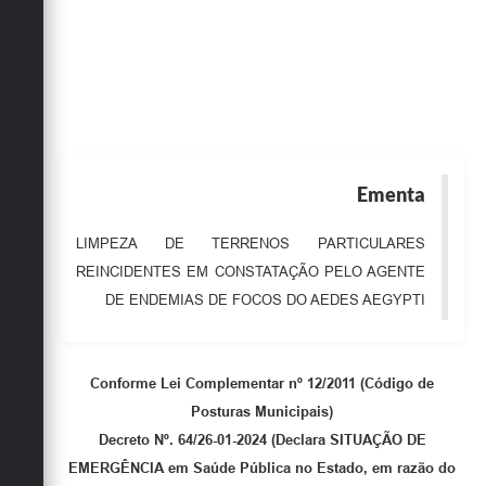
Obras
Emprega
Agenda
Galeria de Fotos
Ementa
Galeria de Vídeos
Serviços Online
LIMPEZA DE TERRENOS PARTICULARES
REINCIDENTES EM CONSTATAÇÃO PELO AGENTE
Enquete
DE ENDEMIAS DE FOCOS DO AEDES AEGYPTI
Links
Telefones Úteis
Conforme Lei Complementar nº 12/2011 (Código de
Contato
Posturas Municipais)
Decreto Nº. 64/26-01-2024 (Declara SITUAÇÃO DE
Sala M. do Empreendedor
EMERGÊNCIA em Saúde Pública no Estado, em razão do