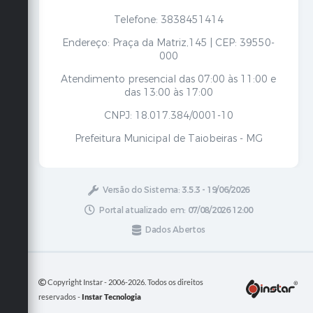
Telefone: 3838451414
Endereço: Praça da Matriz,145 | CEP: 39550-
000
Atendimento presencial das 07:00 às 11:00 e
das 13:00 às 17:00
CNPJ: 18.017.384/0001-10
Prefeitura Municipal de Taiobeiras - MG
Versão do Sistema:
3.5.3 - 19/06/2026
Portal atualizado em:
07/08/2026 12:00
Dados Abertos
Copyright Instar - 2006-2026. Todos os direitos
reservados -
Instar Tecnologia