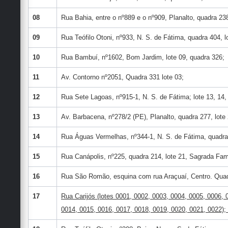
08
Rua Bahia, entre o nº889 e o nº909, Planalto, quadra 238
09
Rua Teófilo Otoni, nº933, N. S. de Fátima, quadra 404, l
10
Rua Bambuí, nº1602, Bom Jardim, lote 09, quadra 326;
11
Av. Contorno nº2051, Quadra 331 lote 03;
12
Rua Sete Lagoas, nº915-1, N. S. de Fátima; lote 13, 14,
13
Av. Barbacena, nº278/2 (PE), Planalto, quadra 277, lote 
14
Rua Águas Vermelhas, nº344-1, N. S. de Fátima, quadra 
15
Rua Canápolis, nº225, quadra 214, lote 21, Sagrada Famí
16
Rua São Romão, esquina com rua Araçuaí, Centro. Quadr
17
Rua Carijós (lotes 0001, 0002, 0003, 0004, 0005, 0006, 
0014, 0015, 0016, 0017, 0018, 0019, 0020, 0021, 0022);