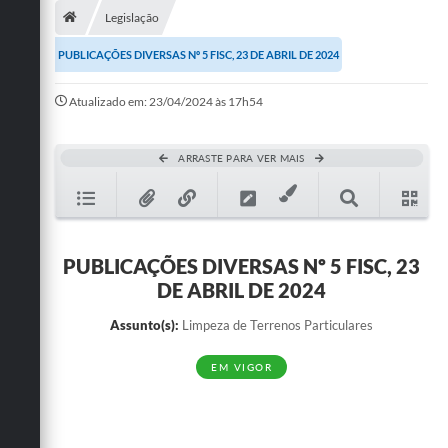
Legislação
Publicações
PUBLICAÇÕES DIVERSAS Nº 5 FISC, 23 DE ABRIL DE 2024
A Prefeitura
Atualizado em: 23/04/2024 às 17h54
A Nossa Cidade
Mapa do Site
ARRASTE PARA VER MAIS
Ouvidoria
SIC
PUBLICAÇÕES DIVERSAS Nº 5 FISC, 23
Legislação
DE ABRIL DE 2024
Notícias
Assunto(s):
Limpeza de Terrenos Particulares
Formulários
EM VIGOR
Conselho Tutelar.
Carta de Serviços