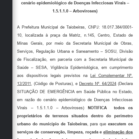
Secretarias
cenário epidemiológico de Doenças Infecciosas Virais –
1.5.1.1.0 – Arboviroses)
A Prefeitura Municipal de Taiobeiras, CNPJ: 18.017.384/0001-
10, localizada à praça da Matriz, n.145, Centro, Estado de
Minas Gerais, por meio da Secretaria Municipal de Obras,
Serviços, Regulação Urbana e Saneamento – SOSU, Divisão
de Fiscalização, em parceria com a Secretaria Municipal de
Saúde – SESA, Vigilância Epidemiológica, em cumprimento
aos dispositivos legais previstos na
Lei Complementar Nº.
12/2011
, (Código de Posturas), e
Decreto Nº. 64/2024
(Declara
SITUAÇÃO DE EMERGÊNCIA em Saúde Pública no Estado,
em razão do cenário epidemiológico de Doenças Infecciosas
Virais – 1.5.1.1.0 – Arboviroses)
NOTIFICA
todos os
proprietários de terrenos situados dentro do perímetro
urbano do município de Taiobeiras
, para que
executem os
serviços de conservação, limpeza, roçada e
eliminação dos