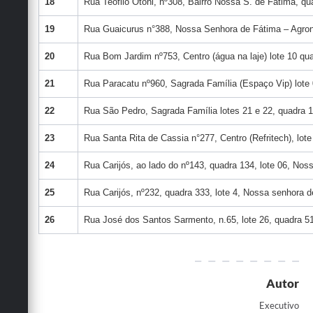
18
Rua Teófilo Otoni, nº308, Bairro Nossa S. de Fátima, qua
19
Rua Guaicurus n°388, Nossa Senhora de Fátima – Agrone
20
Rua Bom Jardim nº753, Centro (água na laje) lote 10 qu
21
Rua Paracatu nº960, Sagrada Família (Espaço Vip) lote 
22
Rua São Pedro, Sagrada Família lotes 21 e 22, quadra 1
23
Rua Santa Rita de Cassia n°277, Centro (Refritech), lot
24
Rua Carijós, ao lado do nº143, quadra 134, lote 06, No
25
Rua Carijós, nº232, quadra 333, lote 4, Nossa senhora d
26
Rua José dos Santos Sarmento, n.65, lote 26, quadra 5
Autor
Executivo