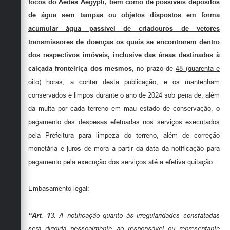
focos do Aedes Aegypti,
bem como de
possíveis depósitos
de água sem tampas ou objetos dispostos em forma
acumular água passível de criadouros de vetores
transmissores de doenças
os quais se encontrarem dentro
dos respectivos imóveis, inclusive das áreas destinadas à
calçada fronteiriça dos mesmos
, no prazo de
48 (quarenta e
oito) horas
, a contar desta publicação, e os mantenham
conservados e limpos durante o ano de 2024 sob pena de, além
da multa por cada terreno em mau estado de conservação, o
pagamento das despesas efetuadas nos serviços executados
pela Prefeitura para limpeza do terreno, além de correção
monetária e juros de mora a partir da data da notificação para
pagamento pela execução dos serviços até a efetiva quitação.
Embasamento legal:
“Art. 13.
A notificação quanto às irregularidades constatadas
será dirigida pessoalmente ao responsável ou representante