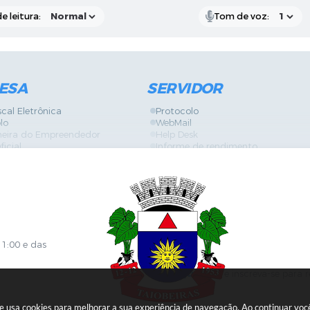
e leitura:
Tom de voz:
ESA
SERVIDOR
scal Eletrônica
Protocolo
lo
WebMail
neira do Empreendedor
Help Desk
ficial
Informe de rendimento
es
Contracheque
Formulários
 de Localização
GPI
ões
Diário Oficial
s Online
Fale com RH
ia Sanitária
SGDI - Sistema de Gerência de De
Concurso Público e Processo Seleti
Portal da Atenção Primaria
11:00 e das
Clique aqui
e inscreva-se para 
ite usa cookies para melhorar a sua experiência de navegação. Ao continuar v