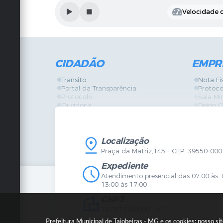
Velocidade d
CIDADÃO
EMPR
Transito
Nota Fi
Portal da Transparência
Protoco
Protocolo
Sala Mi
Ouvidoria
Diário O
Vigilância Sanitária
Certidõ
SIC
IPTU
IPTU
Licença
Legislação
Licitaç
Localização
Diário Oficial
Serviço
Praça da Matriz,145 - CEP: 39550-000
Mapa do Site
Vigilânc
Certidões
SIC
Expediente
Agenda de Eventos
Atendimento presencial das 07:00 às 
Concursos
13:00 às 17:00
Carta de Serviços
CNPJ
Telefones Úteis
Contato
18.017.384/0001-10
Newsletter
Prefeitura Municipal de Taiobeiras - MG e os cookies: nosso s