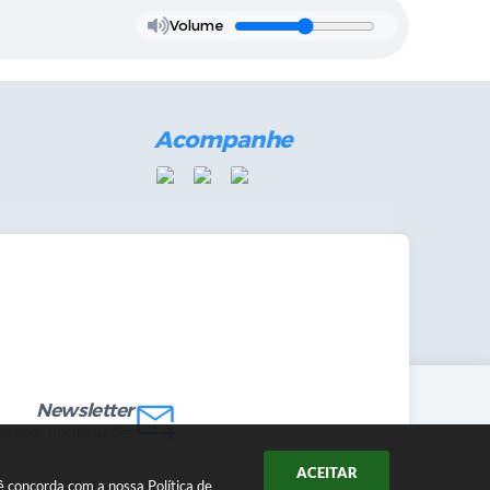
Volume
Acompanhe
mandas Internas
vo
Newsletter
receber notificações
ACEITAR
ocê concorda com a nossa
Política de