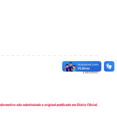
Autor
Executivo
formativo não substituindo o original publicado em Diário Oficial.