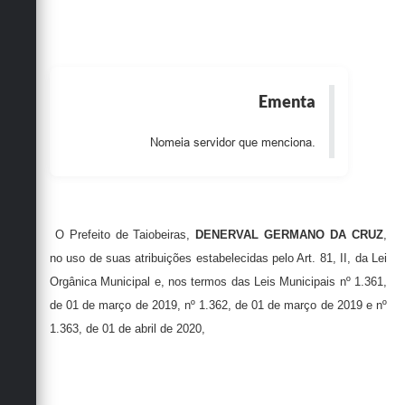
Obras
Emprega
Agenda
Ementa
Galeria de Fotos
Nomeia servidor que menciona.
Galeria de Vídeos
Serviços Online
Enquete
O Prefeito de Taiobeiras,
DENERVAL GERMANO DA CRUZ
,
no uso de suas atribuições estabelecidas pelo Art. 81, II, da Lei
Links
Orgânica Municipal e, nos termos das Leis Municipais nº 1.361,
Telefones Úteis
de 01 de março de 2019, nº 1.362, de 01 de março de 2019 e nº
1.363, de 01 de abril de 2020,
Contato
Sala M. do Empreendedor