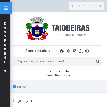
LOGIN / CADASTRO
T
R
A
N
S
P
A
R
Acessibilidade
Ê
N
C
I
A
MENU
Principal
Legislação
TRANSPARÊNCIA