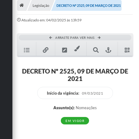
Legislação
DECRETO Nº 2525, 09 DE MARÇO DE 2021
Publicações
Atualizado em: 04/02/2025 às 13h59
A Prefeitura
A Nossa Cidade
ARRASTE PARA VER MAIS
Mapa do Site
Ouvidoria
DECRETO Nº 2525, 09 DE MARÇO DE
SIC
2021
Legislação
Início da vigência:
09/03/2021
Notícias
Assunto(s):
Nomeações
Formulários
EM VIGOR
Conselho Tutelar.
Carta de Serviços