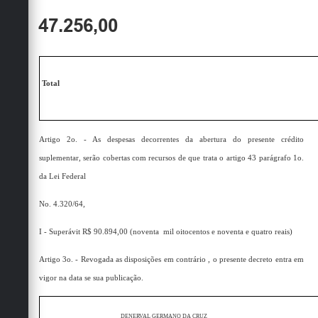
47.256,00
Total
Artigo 2o. - As despesas decorrentes da abertura do presente crédito
suplementar, serão cobertas com recursos de que trata o artigo 43 parágrafo 1o.
da Lei Federal
No. 4.320/64,
I - Superávit R$ 90.894,00 (noventa
mil oitocentos e noventa e quatro reais)
Artigo 3o. - Revogada as disposições em contrário , o presente decreto entra em
vigor na data se sua publicação.
DENERVAL GERMANO DA CRUZ