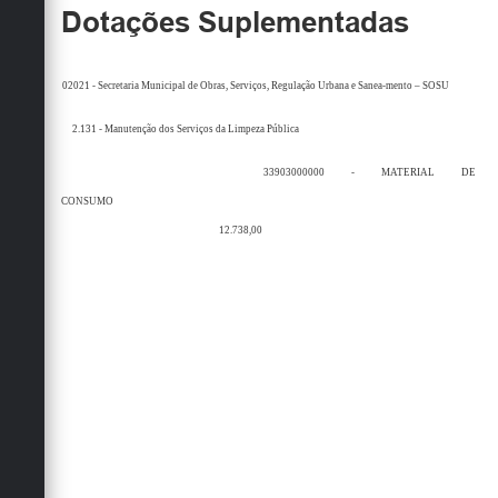
Dotações Suplementadas
02021 - Secretaria Municipal de Obras, Serviços, Regulação Urbana e Sanea-mento – SOSU
2.131 - Manutenção dos Serviços da Limpeza Pública
33903000000 - MATERIAL DE
CONSUMO
12.738,00