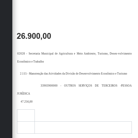
26.900,00
02028 - Secretaria Municipal de Agricultura e Meio Ambiente, Turismo, Desen-volvimento
Econômico e Trabalho
2.115 - Manutenção das Atividades da Divisão de Desenvolvimento Econômico e Turismo
33903900000 - OUTROS SERVIÇOS DE TERCEIROS -PESSOA
JURÍDICA
47.256,00