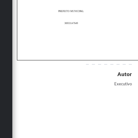
PREFEITO MUNICIPAL
36933147649
Autor
Executivo