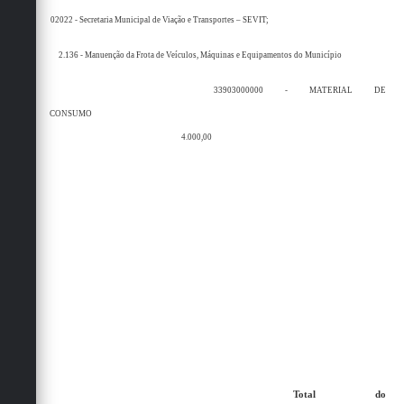
02022 - Secretaria Municipal de Viação e Transportes – SEVIT;
2.136 - Manuenção da Frota de Veículos, Máquinas e Equipamentos do Município
33903000000 - MATERIAL DE
CONSUMO
4.000,00
Total do