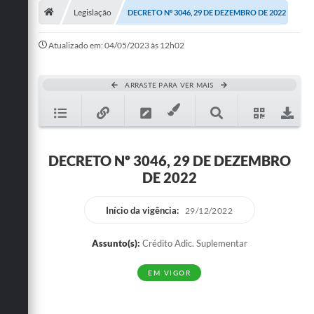
Legislação
DECRETO Nº 3046, 29 DE DEZEMBRO DE 2022
Publicações
Atualizado em: 04/05/2023 às 12h02
A Prefeitura
A Nossa Cidade
ARRASTE PARA VER MAIS
Mapa do Site
Ouvidoria
DECRETO Nº 3046, 29 DE DEZEMBRO
SIC
DE 2022
Legislação
Início da vigência:
29/12/2022
Notícias
Assunto(s):
Crédito Adic. Suplementar
Formulários
EM VIGOR
Conselho Tutelar.
Carta de Serviços