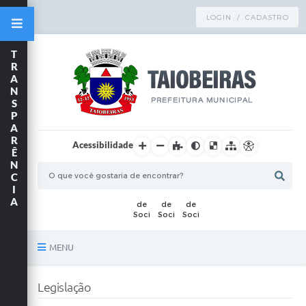
LOGIN / CADASTRO
T
R
A
N
S
P
A
R
Acessibilidade
Ê
N
C
I
A
MENU
Principal
Legislação
TRANSPARÊNCIA