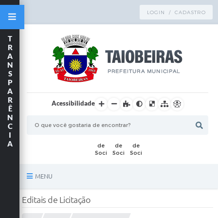
LOGIN / CADASTRO
T
R
A
N
S
P
A
R
Acessibilidade
Ê
N
C
I
A
MENU
Principal
Editais de Licitação
TRANSPARÊNCIA