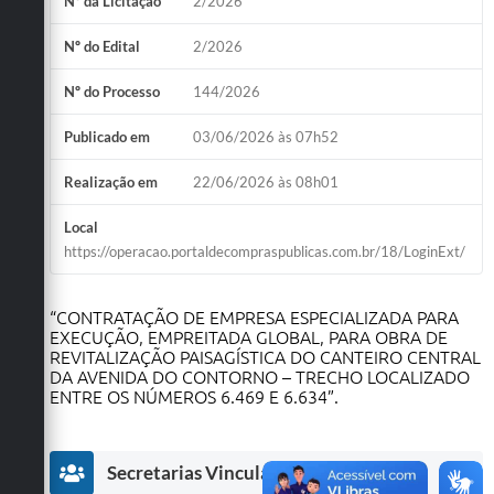
Nº da Licitação
2/2026
Obras
Nº do Edital
2/2026
Emprega
Nº do Processo
144/2026
Agenda
Publicado em
03/06/2026 às 07h52
Galeria de Fotos
Realização em
22/06/2026 às 08h01
Galeria de Vídeos
Local
Serviços Online
https://operacao.portaldecompraspublicas.com.br/18/LoginExt/
Enquete
“CONTRATAÇÃO DE EMPRESA ESPECIALIZADA PARA
Links
EXECUÇÃO, EMPREITADA GLOBAL, PARA OBRA DE
REVITALIZAÇÃO PAISAGÍSTICA DO CANTEIRO CENTRAL
Telefones Úteis
DA AVENIDA DO CONTORNO – TRECHO LOCALIZADO
ENTRE OS NÚMEROS 6.469 E 6.634”.
Contato
Sala M. do Empreendedor
Secretarias Vinculadas