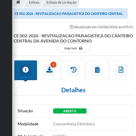
Editais
Editais de Licitação
Publicações
CE 002-2026 - REVITALIZACAO PAISAGISTICA DO CANTEIRO CENTRAL
A Prefeitura
DA AVENIDA DO CONTORNO
Atualizado em: 03/06/2026 às 07h55
CE 002-2026 - REVITALIZACAO PAISAGISTICA DO CANTEIRO
A Nossa Cidade
CENTRAL DA AVENIDA DO CONTORNO
Mapa do Site
Imprimir
Ouvidoria
3
SIC
Legislação
Detalhes
Notícias
Formulários
Situação
ABERTO
Conselho Tutelar.
Modalidade
Concorrência Eletrônica
Carta de Serviços