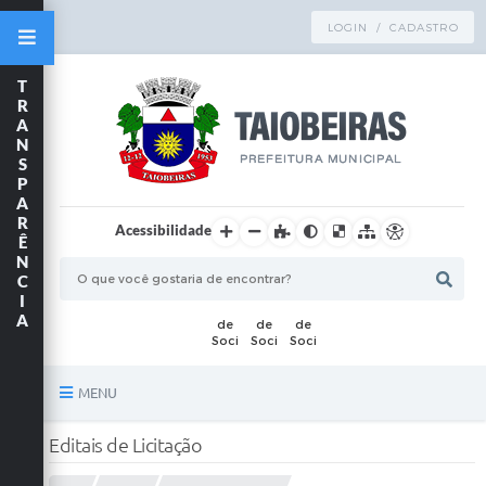
LOGIN / CADASTRO
T
R
A
N
S
P
A
R
Acessibilidade
Ê
N
C
I
A
MENU
Principal
Editais de Licitação
TRANSPARÊNCIA