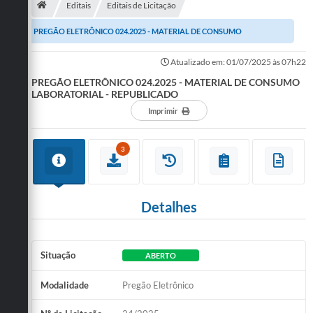
Editais
Editais de Licitação
Publicações
PREGÃO ELETRÔNICO 024.2025 - MATERIAL DE CONSUMO
A Prefeitura
LABORATORIAL - REPUBLICADO
Atualizado em: 01/07/2025 às 07h22
PREGÃO ELETRÔNICO 024.2025 - MATERIAL DE CONSUMO
A Nossa Cidade
LABORATORIAL - REPUBLICADO
Mapa do Site
Imprimir
Ouvidoria
3
SIC
Legislação
Detalhes
Notícias
Formulários
Situação
ABERTO
Conselho Tutelar.
Modalidade
Pregão Eletrônico
Carta de Serviços