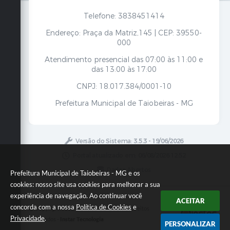
Telefone: 3838451414
Endereço: Praça da Matriz,145 | CEP: 39550-
000
Atendimento presencial das 07:00 às 11:00 e
das 13:00 às 17:00
CNPJ: 18.017.384/0001-10
Prefeitura Municipal de Taiobeiras - MG
Versão do Sistema:
3.5.3 - 19/06/2026
Portal atualizado em:
06/08/2026 12:52
Dados Abertos
Prefeitura Municipal de Taiobeiras - MG e os
cookies: nosso site usa cookies para melhorar a sua
experiência de navegação. Ao continuar você
ACEITAR
concorda com a nossa
Política de Cookies
e
Copyright Instar - 2006-2026. Todos os direitos
Privacidade
.
reservados -
Instar Tecnologia
PERSONALIZAR