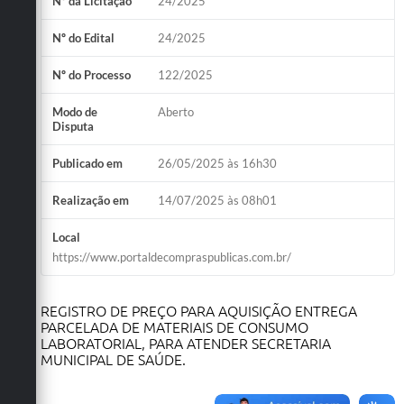
Nº da Licitação
24/2025
Obras
Nº do Edital
24/2025
Emprega
Nº do Processo
122/2025
Agenda
Modo de
Aberto
Galeria de Fotos
Disputa
Galeria de Vídeos
Publicado em
26/05/2025 às 16h30
Serviços Online
Realização em
14/07/2025 às 08h01
Enquete
Local
https://www.portaldecompraspublicas.com.br/
Links
Telefones Úteis
REGISTRO DE PREÇO PARA AQUISIÇÃO ENTREGA
PARCELADA DE MATERIAIS DE CONSUMO
Contato
LABORATORIAL, PARA ATENDER SECRETARIA
MUNICIPAL DE SAÚDE.
Sala M. do Empreendedor