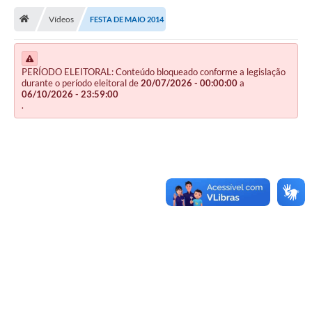
Vídeos
FESTA DE MAIO 2014
Publicações
A Prefeitura
PERÍODO ELEITORAL: Conteúdo bloqueado conforme a legislação
A Nossa Cidade
durante o período eleitoral de
20/07/2026 - 00:00:00
a
06/10/2026 - 23:59:00
.
Mapa do Site
Ouvidoria
SIC
Legislação
Notícias
Formulários
Conselho Tutelar.
Carta de Serviços