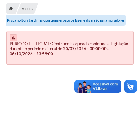
Vídeos
Publicações
Praça no Bom Jardim proporciona espaço de lazer e diversão para moradores
A Prefeitura
A Nossa Cidade
PERÍODO ELEITORAL: Conteúdo bloqueado conforme a legislação
durante o período eleitoral de
20/07/2026 - 00:00:00
a
Mapa do Site
06/10/2026 - 23:59:00
.
Ouvidoria
SIC
Legislação
Notícias
Formulários
Conselho Tutelar.
Carta de Serviços