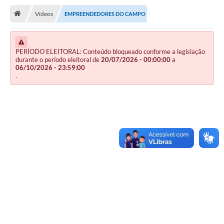
Vídeos
EMPREENDEDORES DO CAMPO
Publicações
A Prefeitura
PERÍODO ELEITORAL: Conteúdo bloqueado conforme a legislação
A Nossa Cidade
durante o período eleitoral de
20/07/2026 - 00:00:00
a
06/10/2026 - 23:59:00
.
Mapa do Site
Ouvidoria
SIC
Legislação
Notícias
Formulários
Conselho Tutelar.
Carta de Serviços