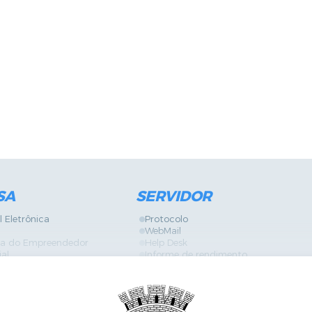
SA
SERVIDOR
l Eletrônica
Protocolo
WebMail
ira do Empreendedor
Help Desk
ial
Informe de rendimento
Contracheque
Formulários
 Localização
GPI
Diário Oficial