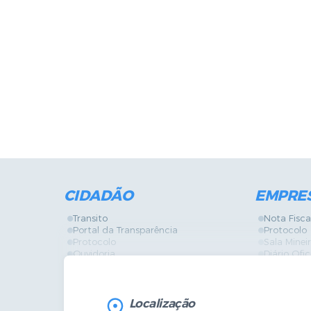
CIDADÃO
EMPRE
Transito
Nota Fisca
Portal da Transparência
Protocolo
Protocolo
Sala Mine
Ouvidoria
Diário Ofic
Vigilância Sanitária
Certidões
SIC
IPTU
IPTU
Licença de
Legislação
Licitações
Localização