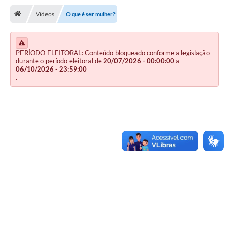
Vídeos
O que é ser mulher?
Publicações
A Prefeitura
PERÍODO ELEITORAL: Conteúdo bloqueado conforme a legislação
A Nossa Cidade
durante o período eleitoral de
20/07/2026 - 00:00:00
a
06/10/2026 - 23:59:00
.
Mapa do Site
Ouvidoria
SIC
Legislação
Notícias
Formulários
Conselho Tutelar.
Carta de Serviços