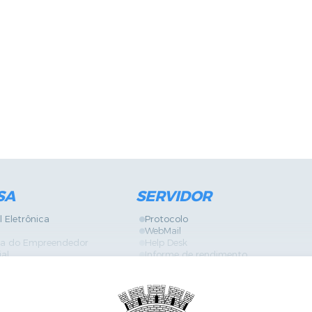
SA
SERVIDOR
l Eletrônica
Protocolo
WebMail
ira do Empreendedor
Help Desk
ial
Informe de rendimento
Contracheque
Formulários
 Localização
GPI
Diário Oficial