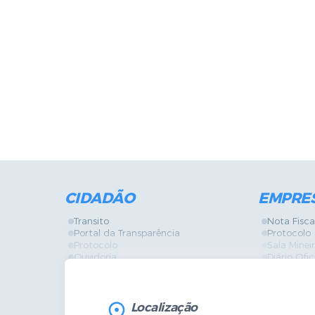
CIDADÃO
EMPRE
Transito
Nota Fisca
Portal da Transparência
Protocolo
Protocolo
Sala Mine
Ouvidoria
Diário Ofic
Vigilância Sanitária
Certidões
SIC
IPTU
IPTU
Licença de
Legislação
Licitações
Localização