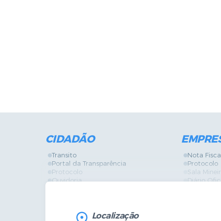
CIDADÃO
EMPRE
Transito
Nota Fisca
Portal da Transparência
Protocolo
Protocolo
Sala Mine
Ouvidoria
Diário Ofic
Vigilância Sanitária
Certidões
SIC
IPTU
IPTU
Licença de
Legislação
Licitações
Localização