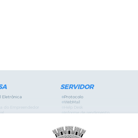
SA
SERVIDOR
l Eletrônica
Protocolo
WebMail
ira do Empreendedor
Help Desk
ial
Informe de rendimento
Contracheque
Formulários
 Localização
GPI
Diário Oficial