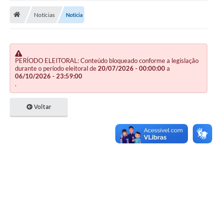
Notícias
Notícia
Publicações
A Prefeitura
A Nossa Cidade
PERÍODO ELEITORAL: Conteúdo bloqueado conforme a legislação
durante o período eleitoral de
20/07/2026 - 00:00:00
a
Mapa do Site
06/10/2026 - 23:59:00
.
Ouvidoria
Voltar
SIC
Legislação
Notícias
Formulários
Conselho Tutelar.
Carta de Serviços