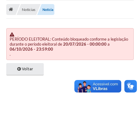
Notícias
Notícia
Publicações
A Prefeitura
A Nossa Cidade
PERÍODO ELEITORAL: Conteúdo bloqueado conforme a legislação
durante o período eleitoral de
20/07/2026 - 00:00:00
a
Mapa do Site
06/10/2026 - 23:59:00
.
Ouvidoria
Voltar
SIC
Legislação
Notícias
Formulários
Conselho Tutelar.
Carta de Serviços