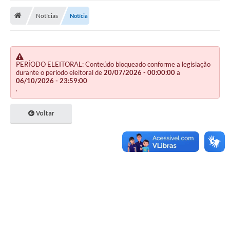
Notícias
Notícia
Publicações
A Prefeitura
A Nossa Cidade
PERÍODO ELEITORAL: Conteúdo bloqueado conforme a legislação
durante o período eleitoral de
20/07/2026 - 00:00:00
a
Mapa do Site
06/10/2026 - 23:59:00
.
Ouvidoria
Voltar
SIC
Legislação
Notícias
Formulários
Conselho Tutelar.
Carta de Serviços