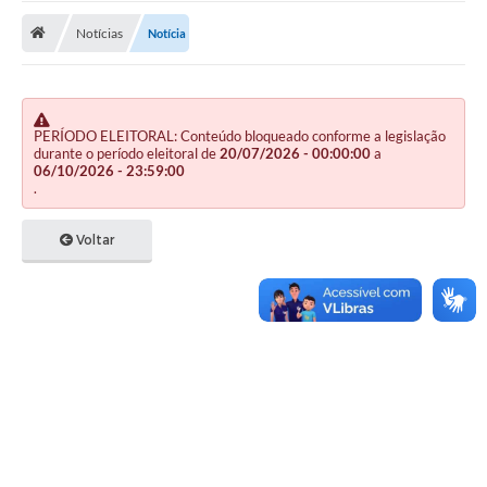
Notícias
Notícia
Publicações
A Prefeitura
A Nossa Cidade
PERÍODO ELEITORAL: Conteúdo bloqueado conforme a legislação
durante o período eleitoral de
20/07/2026 - 00:00:00
a
Mapa do Site
06/10/2026 - 23:59:00
.
Ouvidoria
Voltar
SIC
Legislação
Notícias
Formulários
Conselho Tutelar.
Carta de Serviços