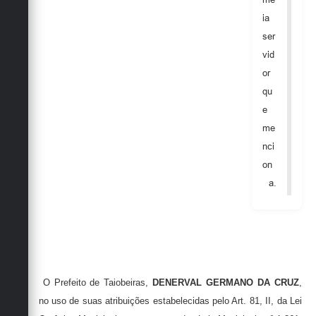
Secretarias
ia
ser
vid
or
qu
e
me
nci
on
a.
O Prefeito de Taiobeiras,
DENERVAL GERMANO DA CRUZ
,
no uso de suas atribuições estabelecidas pelo Art. 81, II, da Lei