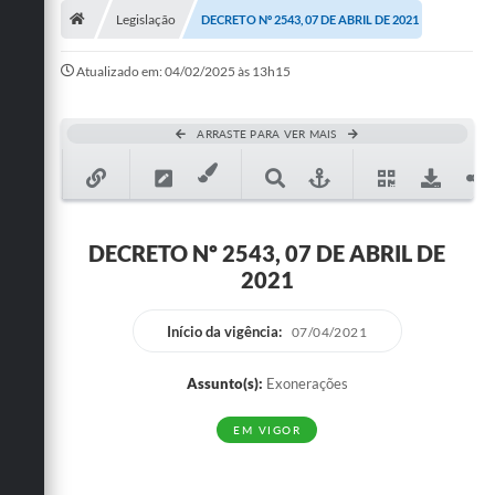
Legislação
DECRETO Nº 2543, 07 DE ABRIL DE 2021
Publicações
Atualizado em: 04/02/2025 às 13h15
A Prefeitura
A Nossa Cidade
ARRASTE PARA VER MAIS
Mapa do Site
Ouvidoria
DECRETO Nº 2543, 07 DE ABRIL DE
SIC
2021
Legislação
Início da vigência:
07/04/2021
Notícias
Assunto(s):
Exonerações
Formulários
EM VIGOR
Conselho Tutelar.
Carta de Serviços