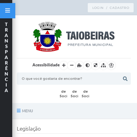
LOGIN / CADASTRO
T
R
A
N
S
P
A
R
Acessibilidade
Ê
N
C
I
A
MENU
Principal
Legislação
TRANSPARÊNCIA