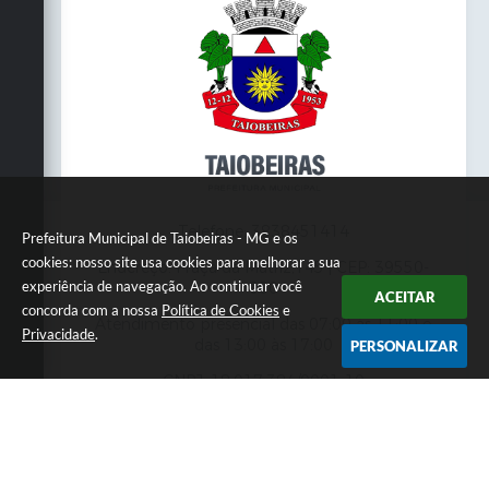
Telefone: 3838451414
Prefeitura Municipal de Taiobeiras - MG e os
cookies: nosso site usa cookies para melhorar a sua
Endereço: Praça da Matriz,145 | CEP: 39550-
experiência de navegação. Ao continuar você
000
ACEITAR
concorda com a nossa
Política de Cookies
e
Atendimento presencial das 07:00 às 11:00 e
Privacidade
.
das 13:00 às 17:00
PERSONALIZAR
CNPJ: 18.017.384/0001-10
Prefeitura Municipal de Taiobeiras - MG