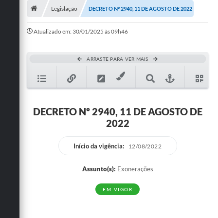
Legislação
DECRETO Nº 2940, 11 DE AGOSTO DE 2022
Publicações
Atualizado em: 30/01/2025 às 09h46
A Prefeitura
A Nossa Cidade
ARRASTE PARA VER MAIS
Mapa do Site
Ouvidoria
DECRETO Nº 2940, 11 DE AGOSTO DE
SIC
2022
Legislação
Início da vigência:
12/08/2022
Notícias
Assunto(s):
Exonerações
Formulários
EM VIGOR
Conselho Tutelar.
Carta de Serviços