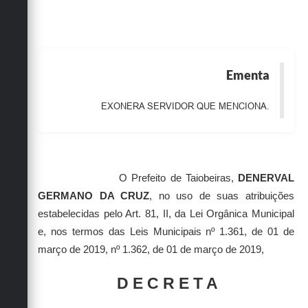
Obras
Emprega
Agenda
Ementa
Galeria de Fotos
EXONERA SERVIDOR QUE MENCIONA.
Galeria de Vídeos
Serviços Online
Enquete
O Prefeito de Taiobeiras,
DENERVAL
GERMANO DA CRUZ
, no uso de suas atribuições
Links
estabelecidas pelo Art. 81, II, da Lei Orgânica Municipal
Telefones Úteis
e, nos termos das Leis Municipais nº 1.361, de 01 de
março de 2019, nº 1.362, de 01 de março de 2019,
Contato
D E C R E T A
Sala M. do Empreendedor