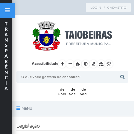
LOGIN / CADASTRO
T
R
A
N
S
P
A
R
Acessibilidade
Ê
N
C
I
A
MENU
Principal
Legislação
TRANSPARÊNCIA