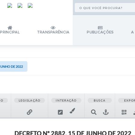
PRINCIPAL
TRANSPARÊNCIA
PUBLICAÇÕES
A
 JUNHO DE 2022
ÃO
LEGISLAÇÃO
INTERAÇÃO
BUSCA
EXPO
DECRETO Nº 2882, 15 DE JUNHO DE 2022