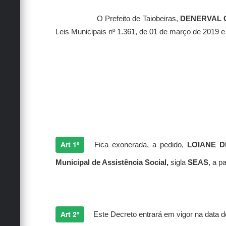
O Prefeito de Taiobeiras,
DENERVAL 
Leis Municipais nº 1.361, de 01 de março de 2019 e
Art 1º
Fica exonerada, a pedido,
LOIANE 
Municipal de Assistência Social,
sigla
SEAS
, a p
Art 2º
Este Decreto entrará em vigor na data d