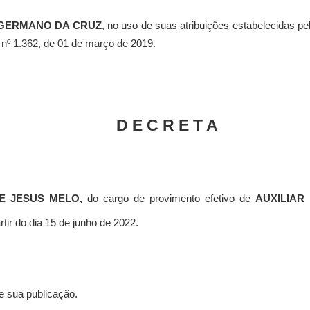
GERMANO DA CRUZ
, no uso de suas atribuições estabelecidas pel
 nº 1.362, de 01 de março de 2019.
D E C R E T A
DE JESUS MELO
,
do cargo de provimento efetivo
de
AUXILIAR
artir do dia 15 de junho de 2022.
e sua publicação.