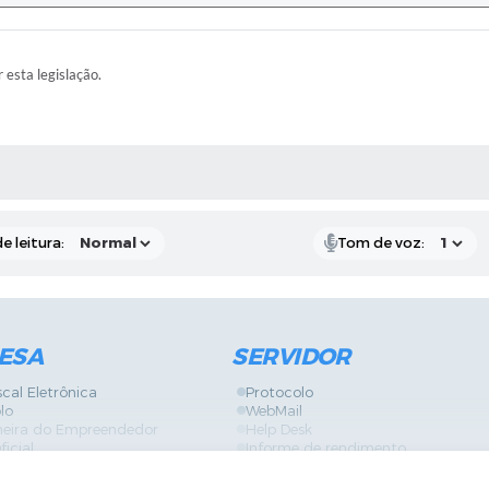
r esta legislação.
RAS MÍDIAS
e leitura:
Tom de voz:
ESA
SERVIDOR
scal Eletrônica
Protocolo
lo
WebMail
neira do Empreendedor
Help Desk
ficial
Informe de rendimento
es
Contracheque
Formulários