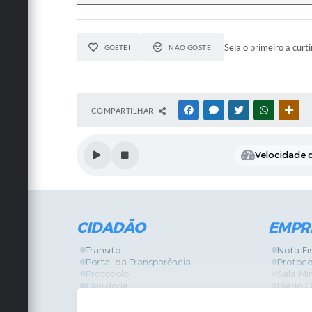
Seja o primeiro a curti
GOSTEI
NÃO GOSTEI
COMPARTILHAR
FACEBOOK
MESSENGER
TWITTER
WHATSAPP
OUT
Velocidade d
CIDADÃO
EMPR
Transito
Nota Fi
Portal da Transparência
Protoco
Protocolo
Sala Mi
Ouvidoria
Diário O
Vigilância Sanitária
Certidõ
SIC
IPTU