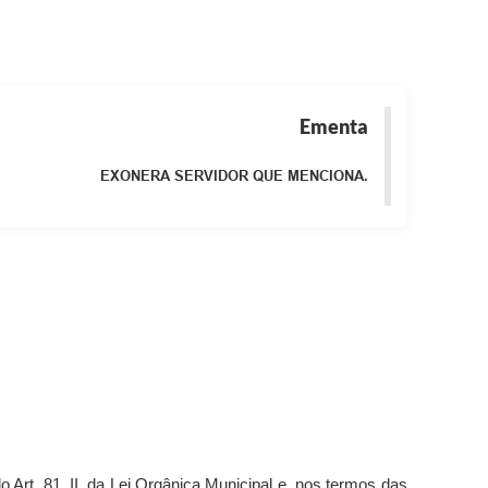
Ementa
EXONERA SERVIDOR QUE MENCIONA.
o Art. 81, II, da Lei Orgânica Municipal
e, nos termos das