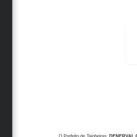
O Prefeito de Taiobeiras,
DENERVAL 