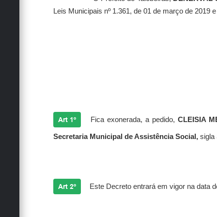
Leis Municipais nº 1.361, de 01 de março de 2019 e
Art 1º
Fica exonerada, a pedido,
CLEISIA M
Secretaria Municipal de Assistência Social,
sigla
Art 2º
Este Decreto entrará em vigor na data d