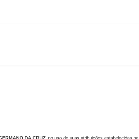
GERMANO DA CRUZ
, no uso de suas atribuições estabelecidas pel