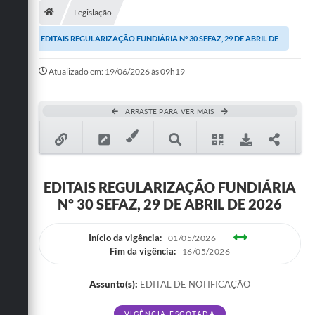
Legislação
Publicações
EDITAIS REGULARIZAÇÃO FUNDIÁRIA Nº 30 SEFAZ, 29 DE ABRIL DE
A Prefeitura
2026
Atualizado em: 19/06/2026 às 09h19
A Nossa Cidade
Mapa do Site
ARRASTE PARA VER MAIS
Ouvidoria
SIC
EDITAIS REGULARIZAÇÃO FUNDIÁRIA
Legislação
Nº 30 SEFAZ, 29 DE ABRIL DE 2026
Notícias
Início da vigência:
01/05/2026
Formulários
Fim da vigência:
16/05/2026
Conselho Tutelar.
Assunto(s):
EDITAL DE NOTIFICAÇÃO
Carta de Serviços
VIGÊNCIA ESGOTADA