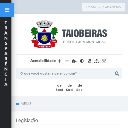
LOGIN / CADASTRO
T
R
A
N
S
P
A
R
Acessibilidade
Ê
N
C
I
A
MENU
Principal
Legislação
TRANSPARÊNCIA