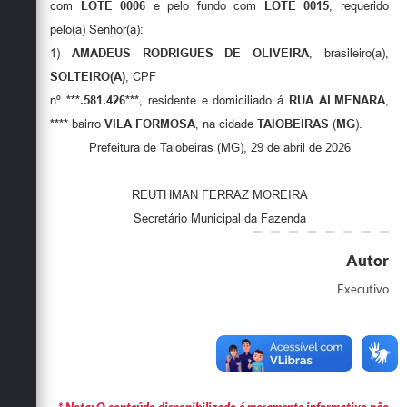
Secretarias
com
LOTE 0006
e pelo fundo com
LOTE 0015
, requerido
pelo(a) Senhor(a):
1)
AMADEUS RODRIGUES DE OLIVEIRA
, brasileiro(a),
SOLTEIRO(A)
, CPF
nº
***.581.426***
, residente e domiciliado á
RUA ALMENARA
,
****
bairro
VILA FORMOSA
, na cidade
TAIOBEIRAS
(
MG
).
Prefeitura de Taiobeiras (MG), 29 de abril de 2026
REUTHMAN FERRAZ MOREIRA
Secretário Municipal da Fazenda
Autor
Executivo