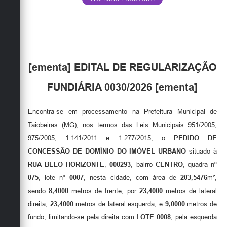
Obras
Emprega
Agenda
[ementa] EDITAL DE REGULARIZAÇÃO
Galeria de Fotos
FUNDIÁRIA 0030/2026 [ementa]
Galeria de Vídeos
Serviços Online
Encontra-se em processamento na Prefeitura Municipal de
Taiobeiras (MG), nos termos das Leis Municipais 951/2005,
Enquete
975/2005, 1.141/2011 e 1.277/2015, o
PEDIDO DE
Links
CONCESSÃO DE DOMÍNIO DO IMÓVEL URBANO
situado à
RUA BELO HORIZONTE
,
000293
, bairro
CENTRO
, quadra nº
Telefones Úteis
075
, lote nº
0007
, nesta cidade, com área de
203,5476
m²,
Contato
sendo
8,4000
metros de frente, por
23,4000
metros de lateral
direita,
23,4000
metros de lateral esquerda, e
9,0000
metros de
Sala M. do Empreendedor
fundo, limitando-se pela direita com
LOTE 0008
, pela esquerda