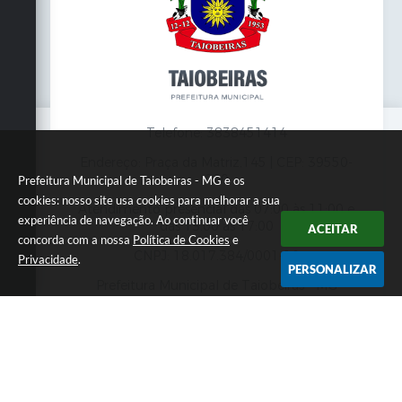
Telefone: 3838451414
Endereço: Praça da Matriz,145 | CEP: 39550-
000
Prefeitura Municipal de Taiobeiras - MG e os
cookies: nosso site usa cookies para melhorar a sua
Atendimento presencial das 07:00 às 11:00 e
experiência de navegação. Ao continuar você
das 13:00 às 17:00
ACEITAR
concorda com a nossa
Política de Cookies
e
CNPJ: 18.017.384/0001-10
Privacidade
.
PERSONALIZAR
Prefeitura Municipal de Taiobeiras - MG
Versão do Sistema:
3.5.3 - 19/06/2026
Portal atualizado em:
07/08/2026 12:00