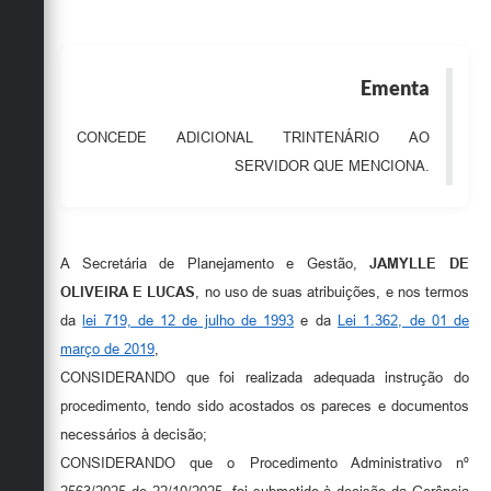
Obras
Emprega
Ementa
Agenda
CONCEDE ADICIONAL TRINTENÁRIO AO
Galeria de Fotos
SERVIDOR QUE MENCIONA.
Galeria de Vídeos
Serviços Online
A Secretária de Planejamento e Gestão,
JAMYLLE DE
Enquete
OLIVEIRA E LUCAS
, no uso de suas atribuições, e nos termos
da
lei 719, de 12 de julho de 1993
e da
Lei 1.362, de 01 de
Links
março de 2019
,
Telefones Úteis
CONSIDERANDO que foi realizada adequada instrução do
procedimento, tendo sido acostados os pareces e documentos
Contato
necessários à decisão;
Sala M. do Empreendedor
CONSIDERANDO que o Procedimento Administrativo nº