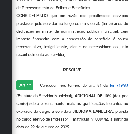
2563/2025 de 22/10/2025, foi submetido à decisão da Gerência
Secretarias
de Processamento de Folhas e Benefícios;
CONSIDERANDO que em razão dos prestimosos serviços
prestados pelo servidor ao longo de mais de 30 (trinta) anos de
dedicação ao mister da administração pública municipal, cujo
impacto financeiro com a concessão do benefício é pouco
representativo, insignificante, diante da necessidade do justo
reconhecimento ao servidor,
RESOLVE
Art 1º
Conceder, nos termos do art. 81 da
lei 719/93
(Estatuto do Servidor Municipal),
ADICIONAL DE 10% (dez por
cento)
sobre o vencimento, mais as gratificações inerentes ao
exercício do cargo, a servidora
JILDIOMÁ BANDEIRA,
provida
no cargo efetivo de Professor I, matrícula nº
000442
, a partir da
data de 22 de outubro de 2025.