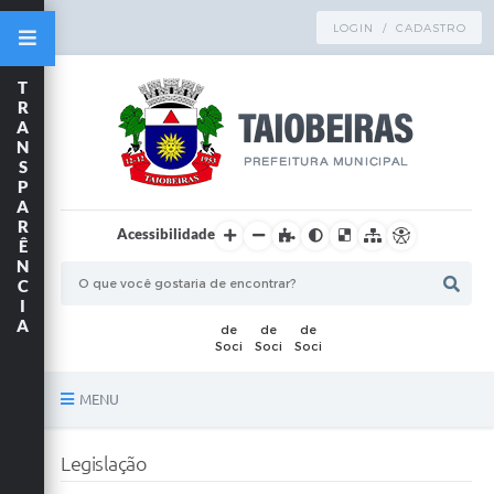
LOGIN / CADASTRO
T
R
A
N
S
P
A
R
Acessibilidade
Ê
N
C
I
A
MENU
Principal
Legislação
TRANSPARÊNCIA