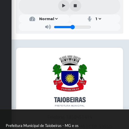
Telefone: 3838451414
Prefeitura Municipal de Taiobeiras - MG e os
Endereço: Praça da Matriz,145 | CEP: 39550-