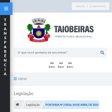
LOGIN / CADASTRO
T
R
A
N
S
P
A
R
Ê
N
C
I
A
MENU
Principal
Legislação
TRANSPARÊNCIA
Legislação
PORTARIA Nº 2 SESA, 04 DE ABRIL DE 2025
Publicações