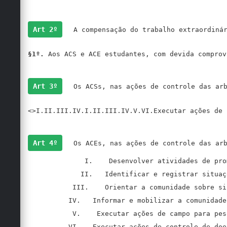
Art 2º
§1º.
Art 3º
 Os ACSs, nas ações de controle das ar
<>I.II.III.IV.I.II.III.IV.V.VI.Executar ações de 
Art 4º
 Os ACEs, nas ações de controle das arb
              I.    Desenvolver atividades de pro
             II.   Identificar e registrar situaç
           III.    Orientar a comunidade sobre si
          IV.   Informar e mobilizar a comunidade
           V.    Executar ações de campo para pes