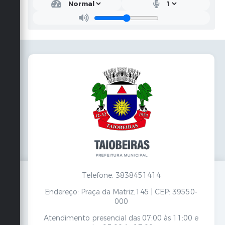
Telefone: 3838451414
Endereço: Praça da Matriz,145 | CEP: 39550-
000
Atendimento presencial das 07:00 às 11:00 e