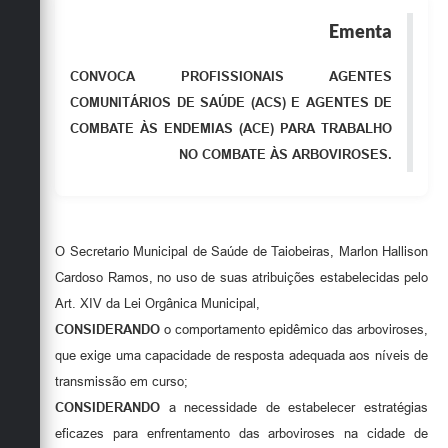
Emprega
Ementa
Agenda
CONVOCA PROFISSIONAIS AGENTES
Galeria de Fotos
COMUNITÁRIOS DE SAÚDE (ACS) E AGENTES DE
COMBATE ÀS ENDEMIAS (ACE) PARA TRABALHO
Galeria de Vídeos
NO COMBATE ÀS ARBOVIROSES.
Serviços Online
Enquete
Links
O Secretario Municipal de Saúde de Taiobeiras, Marlon Hallison
Cardoso Ramos, no uso de suas atribuições estabelecidas pelo
Telefones Úteis
Art. XIV da Lei Orgânica Municipal,
Contato
CONSIDERANDO
o comportamento epidêmico das arboviroses,
que exige uma capacidade de resposta adequada aos níveis de
Sala M. do Empreendedor
transmissão em curso;
Secretarias
CONSIDERANDO
a necessidade de estabelecer estratégias
eficazes para enfrentamento das arboviroses na cidade de