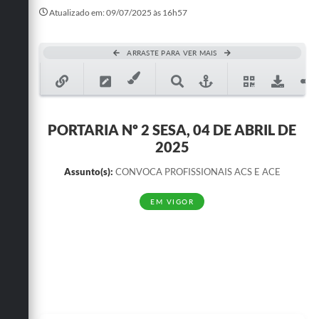
Atualizado em: 09/07/2025 às 16h57
A Prefeitura
A Nossa Cidade
ARRASTE PARA VER MAIS
Mapa do Site
Ouvidoria
PORTARIA Nº 2 SESA, 04 DE ABRIL DE
SIC
2025
Legislação
Assunto(s):
CONVOCA PROFISSIONAIS ACS E ACE
Notícias
EM VIGOR
Formulários
Conselho Tutelar.
Carta de Serviços
Obras