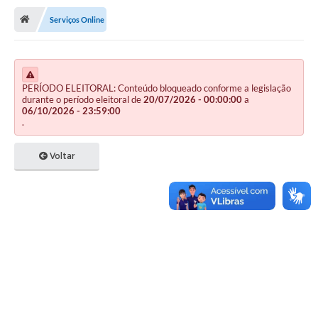
Serviços Online
Publicações
A Prefeitura
A Nossa Cidade
PERÍODO ELEITORAL: Conteúdo bloqueado conforme a legislação
durante o período eleitoral de
20/07/2026 - 00:00:00
a
06/10/2026 - 23:59:00
Mapa do Site
.
Ouvidoria
Voltar
SIC
Legislação
Notícias
Formulários
Conselho Tutelar.
Carta de Serviços