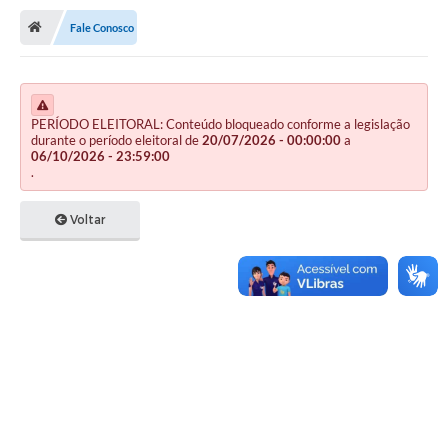
Fale Conosco
Publicações
A Prefeitura
A Nossa Cidade
PERÍODO ELEITORAL: Conteúdo bloqueado conforme a legislação
durante o período eleitoral de
20/07/2026 - 00:00:00
a
06/10/2026 - 23:59:00
Mapa do Site
.
Ouvidoria
Voltar
SIC
Legislação
Notícias
Formulários
Conselho Tutelar.
Carta de Serviços