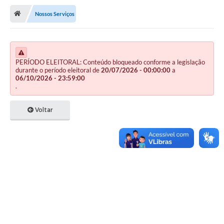
Nossos Serviços
Publicações
A Prefeitura
A Nossa Cidade
PERÍODO ELEITORAL: Conteúdo bloqueado conforme a legislação
durante o período eleitoral de
20/07/2026 - 00:00:00
a
06/10/2026 - 23:59:00
Mapa do Site
.
Ouvidoria
Voltar
SIC
Legislação
Notícias
Formulários
Conselho Tutelar.
Carta de Serviços