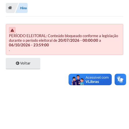
Hino
Publicações
A Prefeitura
A Nossa Cidade
PERÍODO ELEITORAL: Conteúdo bloqueado conforme a legislação
durante o período eleitoral de
20/07/2026 - 00:00:00
a
06/10/2026 - 23:59:00
Mapa do Site
.
Ouvidoria
Voltar
SIC
Legislação
Notícias
Formulários
Conselho Tutelar.
Carta de Serviços