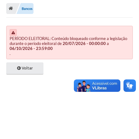
Bancos
Publicações
A Prefeitura
A Nossa Cidade
PERÍODO ELEITORAL: Conteúdo bloqueado conforme a legislação
durante o período eleitoral de
20/07/2026 - 00:00:00
a
06/10/2026 - 23:59:00
Mapa do Site
.
Ouvidoria
Voltar
SIC
Legislação
Notícias
Formulários
Conselho Tutelar.
Carta de Serviços