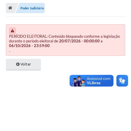
Poder Judiciário
Publicações
A Prefeitura
A Nossa Cidade
PERÍODO ELEITORAL: Conteúdo bloqueado conforme a legislação
durante o período eleitoral de
20/07/2026 - 00:00:00
a
06/10/2026 - 23:59:00
Mapa do Site
.
Ouvidoria
Voltar
SIC
Legislação
Notícias
Formulários
Conselho Tutelar.
Carta de Serviços