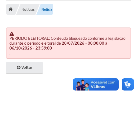
Notícias
Notícia
Publicações
A Prefeitura
A Nossa Cidade
PERÍODO ELEITORAL: Conteúdo bloqueado conforme a legislação
durante o período eleitoral de
20/07/2026 - 00:00:00
a
Mapa do Site
06/10/2026 - 23:59:00
.
Ouvidoria
Voltar
SIC
Legislação
Notícias
Formulários
Conselho Tutelar.
Carta de Serviços