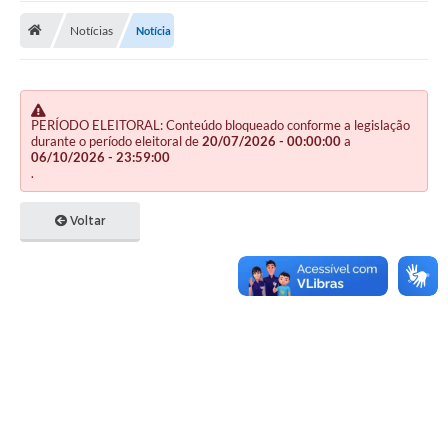
Notícias
Notícia
Publicações
A Prefeitura
A Nossa Cidade
PERÍODO ELEITORAL: Conteúdo bloqueado conforme a legislação
durante o período eleitoral de
20/07/2026 - 00:00:00
a
Mapa do Site
06/10/2026 - 23:59:00
.
Ouvidoria
Voltar
SIC
Legislação
Notícias
Formulários
Conselho Tutelar.
Carta de Serviços