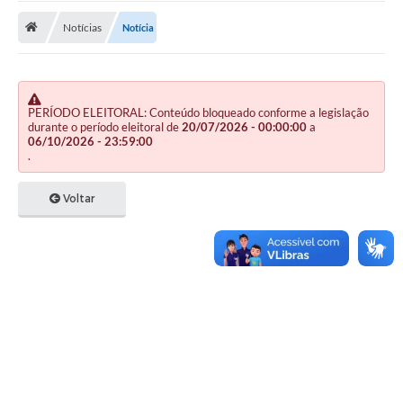
Notícias
Notícia
Publicações
A Prefeitura
A Nossa Cidade
PERÍODO ELEITORAL: Conteúdo bloqueado conforme a legislação
durante o período eleitoral de
20/07/2026 - 00:00:00
a
Mapa do Site
06/10/2026 - 23:59:00
.
Ouvidoria
Voltar
SIC
Legislação
Notícias
Formulários
Conselho Tutelar.
Carta de Serviços