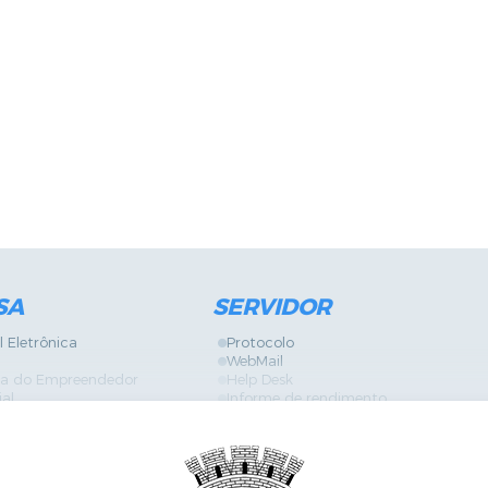
SA
SERVIDOR
l Eletrônica
Protocolo
WebMail
ira do Empreendedor
Help Desk
ial
Informe de rendimento
Contracheque
Formulários
 Localização
GPI
Diário Oficial