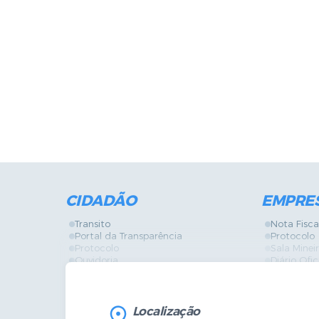
CIDADÃO
EMPRE
Transito
Nota Fisca
Portal da Transparência
Protocolo
Protocolo
Sala Mine
Ouvidoria
Diário Ofic
Vigilância Sanitária
Certidões
SIC
IPTU
IPTU
Licença de
Legislação
Licitações
Localização