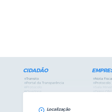
CIDADÃO
EMPRE
Transito
Nota Fisca
Portal da Transparência
Protocolo
Protocolo
Sala Mine
Ouvidoria
Diário Ofic
Vigilância Sanitária
Certidões
SIC
IPTU
IPTU
Licença de
Legislação
Licitações
Localização