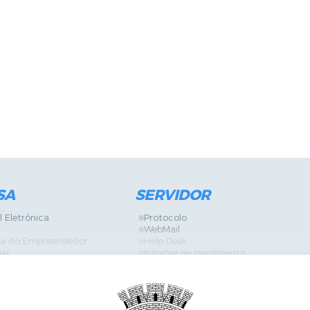
SA
SERVIDOR
l Eletrônica
Protocolo
WebMail
ira do Empreendedor
Help Desk
ial
Informe de rendimento
Contracheque
Formulários
 Localização
GPI
Diário Oficial