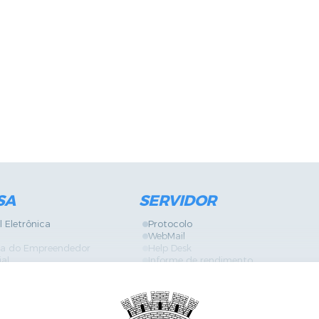
SA
SERVIDOR
l Eletrônica
Protocolo
WebMail
ira do Empreendedor
Help Desk
ial
Informe de rendimento
Contracheque
Formulários
 Localização
GPI
Diário Oficial