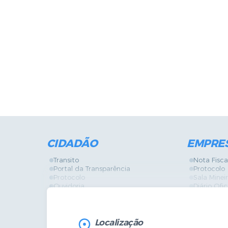
CIDADÃO
EMPRE
Transito
Nota Fisca
Portal da Transparência
Protocolo
Protocolo
Sala Mine
Ouvidoria
Diário Ofic
Vigilância Sanitária
Certidões
SIC
IPTU
IPTU
Licença de
Legislação
Licitações
Localização