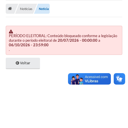
Notícias
Notícia
Publicações
A Prefeitura
A Nossa Cidade
PERÍODO ELEITORAL: Conteúdo bloqueado conforme a legislação
durante o período eleitoral de
20/07/2026 - 00:00:00
a
Mapa do Site
06/10/2026 - 23:59:00
.
Ouvidoria
Voltar
SIC
Legislação
Notícias
Formulários
Conselho Tutelar.
Carta de Serviços