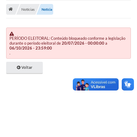
Notícias
Notícia
Publicações
A Prefeitura
A Nossa Cidade
PERÍODO ELEITORAL: Conteúdo bloqueado conforme a legislação
durante o período eleitoral de
20/07/2026 - 00:00:00
a
Mapa do Site
06/10/2026 - 23:59:00
.
Ouvidoria
Voltar
SIC
Legislação
Notícias
Formulários
Conselho Tutelar.
Carta de Serviços