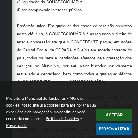
c) liquidação da CONCESSIONÁRIA;
d) por comprovado interesse público.
Parágrafo único. Em qualquer dos casos de rescisão previstos
nesta cláusula, à CONCESSIONÁRIA é assegurado o direito de
reter a concessão até que o CONCEDENTE pague, em ações
do Capital Social da COPASA MG e/ou em moeda corrente do
país, todos os bens e instalações afetados pela prestação dos
serviços no Município, por seu valor histórico devidamente
reavaliado e depreciado, bem como todos e quaisquer débitos
do CONCEDENTE perante a CONCESSIONÁRIA.
CLÁUSULA DÉCIMA-TERCEIRA: A concessão instituída por
Prefeitura Municipal de Taiobeiras - MG e os
cookies: nosso site usa cookies para melhorar a sua
este contrato estará sempre subordinada ao Programa Estadual
experiência de navegação. Ao continuar você
de Saneamento Básico.
ACEITAR
concorda com a nossa
Política de Cookies
e
Privacidade
.
PERSONALIZAR
CLÁUSULA DÉCIMA-QUARTA: A tarifa de esgoto