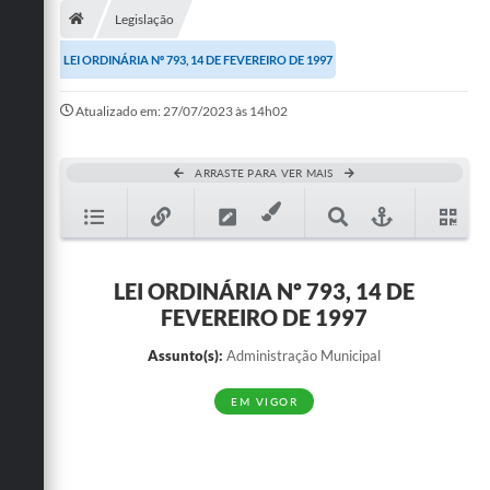
Legislação
Publicações
LEI ORDINÁRIA Nº 793, 14 DE FEVEREIRO DE 1997
A Prefeitura
Atualizado em: 27/07/2023 às 14h02
A Nossa Cidade
Mapa do Site
ARRASTE PARA VER MAIS
Ouvidoria
SIC
LEI ORDINÁRIA Nº 793, 14 DE
Legislação
FEVEREIRO DE 1997
Notícias
Assunto(s):
Administração Municipal
Formulários
EM VIGOR
Conselho Tutelar.
Carta de Serviços