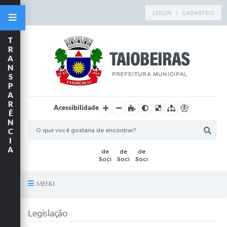
LOGIN / CADASTRO
T
R
A
N
S
P
A
R
Acessibilidade
Ê
N
C
I
A
MENU
Principal
Legislação
TRANSPARÊNCIA