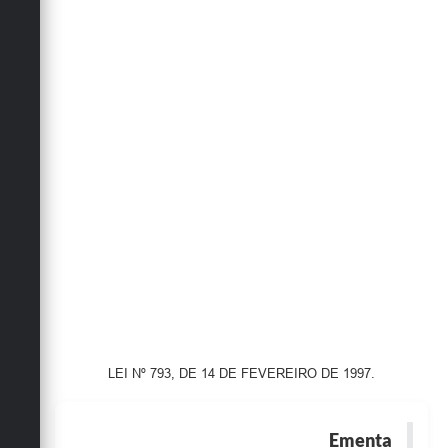
Obras
Emprega
Agenda
Galeria de Fotos
Galeria de Vídeos
Serviços Online
Enquete
Links
Telefones Úteis
Contato
LEI Nº 793, DE 14 DE FEVEREIRO DE 1997.
Sala M. do Empreendedor
Ementa