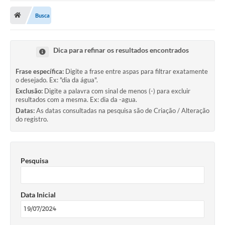
Busca
Publicações
A Prefeitura
Dica para refinar os resultados encontrados
A Nossa Cidade
Frase específica:
Digite a frase entre aspas para filtrar exatamente
Mapa do Site
o desejado. Ex: "dia da água".
Exclusão:
Digite a palavra com sinal de menos (-) para excluir
Ouvidoria
resultados com a mesma. Ex: dia da -agua.
Datas:
As datas consultadas na pesquisa são de Criação / Alteração
SIC
do registro.
Legislação
Notícias
Pesquisa
Formulários
Data Inicial
Conselho Tutelar.
Carta de Serviços