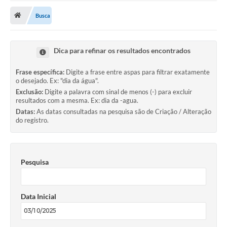
Busca
Publicações
A Prefeitura
Dica para refinar os resultados encontrados
A Nossa Cidade
Frase específica:
Digite a frase entre aspas para filtrar exatamente
Mapa do Site
o desejado. Ex: "dia da água".
Exclusão:
Digite a palavra com sinal de menos (-) para excluir
Ouvidoria
resultados com a mesma. Ex: dia da -agua.
Datas:
As datas consultadas na pesquisa são de Criação / Alteração
SIC
do registro.
Legislação
Notícias
Pesquisa
Formulários
Data Inicial
Conselho Tutelar.
Carta de Serviços