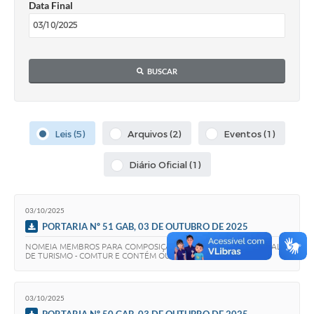
Data Final
Obras
Emprega
Agenda
BUSCAR
Galeria de Fotos
Galeria de Vídeos
Leis (5)
Arquivos (2)
Eventos (1)
Serviços Online
Diário Oficial (1)
Enquete
Links
03/10/2025
PORTARIA Nº 51 GAB, 03 DE OUTUBRO DE 2025
Telefones Úteis
NOMEIA MEMBROS PARA COMPOSIÇÃO DO CONSELHO MUNICIPAL
DE TURISMO - COMTUR E CONTÉM OUTRAS PROVIDÊNCIAS.
Contato
Sala M. do Empreendedor
03/10/2025
PORTARIA Nº 50 GAB, 03 DE OUTUBRO DE 2025