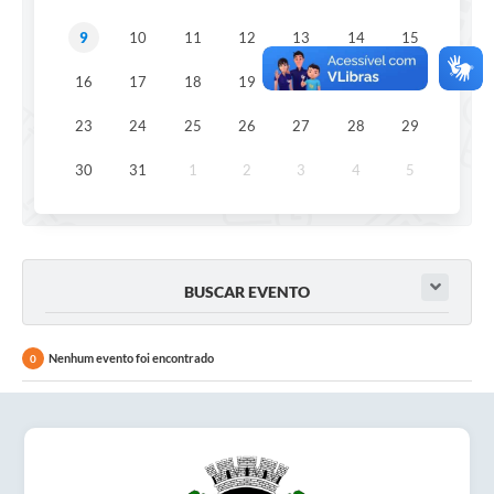
Obras
9
10
11
12
13
14
15
Emprega
16
17
18
19
20
21
22
Agenda
23
24
25
26
27
28
29
Galeria de Fotos
30
31
1
2
3
4
5
Galeria de Vídeos
Serviços Online
Enquete
BUSCAR EVENTO
Links
Nenhum evento foi encontrado
0
Telefones Úteis
Contato
Sala M. do Empreendedor