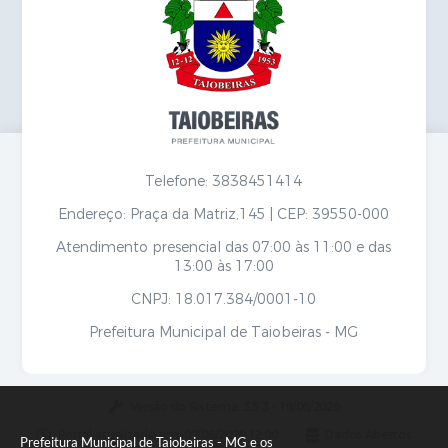
Secretarias
Telefone: 3838451414
Endereço: Praça da Matriz,145 | CEP: 39550-000
Atendimento presencial das 07:00 às 11:00 e das
13:00 às 17:00
CNPJ: 18.017.384/0001-10
Prefeitura Municipal de Taiobeiras - MG
Versão do Sistema:
3.5.3 - 19/06/2026
Portal atualizado em:
07/08/2026 12:00
Dados Abertos
Prefeitura Municipal de Taiobeiras - MG e os