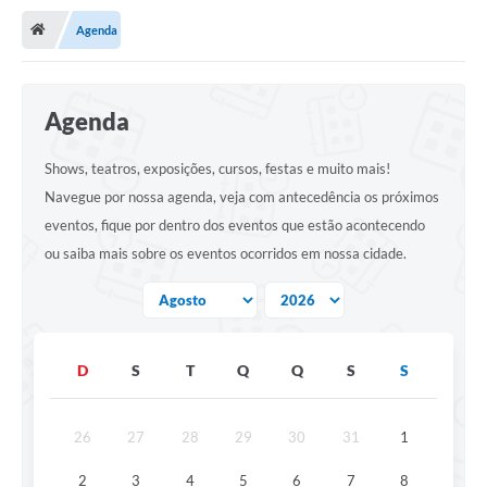
Agenda
Publicações
A Prefeitura
Agenda
A Nossa Cidade
Shows, teatros, exposições, cursos, festas e muito mais!
Mapa do Site
Navegue por nossa agenda, veja com antecedência os próximos
Ouvidoria
eventos, fique por dentro dos eventos que estão acontecendo
ou saiba mais sobre os eventos ocorridos em nossa cidade.
SIC
Legislação
Notícias
D
S
T
Q
Q
S
S
Formulários
Conselho Tutelar.
26
27
28
29
30
31
1
Carta de Serviços
2
3
4
5
6
7
8