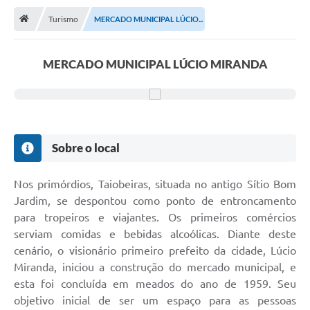
Turismo
MERCADO MUNICIPAL LÚCIO...
Publicações
A Prefeitura
MERCADO MUNICIPAL LÚCIO MIRANDA
A Nossa Cidade
Mapa do Site
Ouvidoria
Sobre o local
SIC
Nos primórdios, Taiobeiras, situada no antigo Sítio Bom
Legislação
Jardim, se despontou como ponto de entroncamento
Notícias
para tropeiros e viajantes. Os primeiros comércios
serviam comidas e bebidas alcoólicas. Diante deste
Formulários
cenário, o visionário primeiro prefeito da cidade, Lúcio
Miranda, iniciou a construção do mercado municipal, e
Conselho Tutelar.
esta foi concluída em meados do ano de 1959. Seu
Carta de Serviços
objetivo inicial de ser um espaço para as pessoas