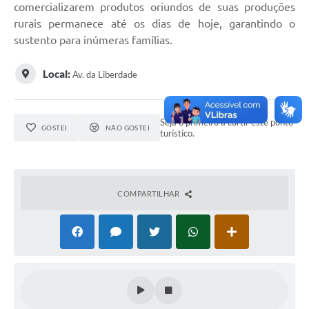
comercializarem produtos oriundos de suas produções
Obras
rurais permanece até os dias de hoje, garantindo o
sustento para inúmeras famílias.
Emprega
Agenda
Local:
Av. da Liberdade
Galeria de Fotos
Seja o primeiro a curtir este ponto
Galeria de Vídeos
GOSTEI
NÃO GOSTEI
turístico.
Serviços Online
Enquete
COMPARTILHAR
Links
Telefones Úteis
Contato
Sala M. do Empreendedor