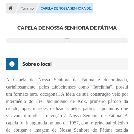
Turismo
CAPELA DE NOSSA SENHORA DE...
Publicações
A Prefeitura
CAPELA DE NOSSA SENHORA DE FÁTIMA
A Nossa Cidade
Mapa do Site
Ouvidoria
Sobre o local
SIC
A Capela de Nossa Senhora de Fátima é denominada,
Legislação
carinhosamente, pelos taiobeirenses como “Igrejinha”, possui
Notícias
um formato raro, octogonal. A ideia de sua construção veio por
intermédio do Frei Jucundiano de Kok, primeiro pároco da
Formulários
cidade, após missões realizadas pelos padres capuchinos que
visavam difundir a devoção à Nossa Senhora de Fátima. A
Conselho Tutelar.
capela foi inaugurada no ano de 1957, com o principal objetivo
Carta de Serviços
de abrigar a imagem de Nossa Senhora de Fátima trazida