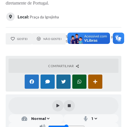
diretamente de Portugal.
Obras
Local:
Praça da Igrejinha
Emprega
Agenda
Seja o primeiro a curtir este ponto
Galeria de Fotos
GOSTEI
NÃO GOSTEI
turístico.
Galeria de Vídeos
Serviços Online
COMPARTILHAR
Enquete
Links
Telefones Úteis
Contato
Sala M. do Empreendedor